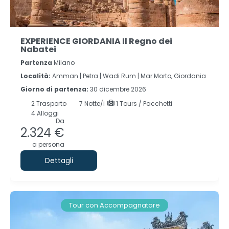
EXPERIENCE GIORDANIA Il Regno dei
Nabatei
Partenza
Milano
Località:
Amman |
Petra |
Wadi Rum |
Mar Morto, Giordania
Giorno di partenza:
30 dicembre 2026
2
Trasporto
7
Notte/i
1 Tours / Pacchetti
4 Alloggi
Da
2.324 €
a persona
Dettagli
Tour con Accompagnatore