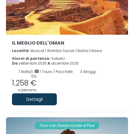
IL MEGLIO DELL'OMAN
Località:
Muscat |
Wahiba Sands |
Bahla |
Nizwa
Giorni di partenza:
Sabato
Da
settembre 2026
A
dicembre 2026
7
Notte/i
1 Tours / Pacchetti
3 Alloggi
Da
1.258 €
a persona
Dettagli
Tour con Guida locale e Plus