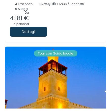
4
Trasporto
11
Notte/i
1 Tours / Pacchetti
6 Alloggi
Da
4.181 €
a persona
Dettagli
Tour con Guida locale