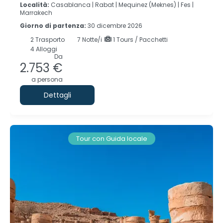
Località:
Casablanca |
Rabat |
Mequinez (Meknes) |
Fes |
Marrakech
Giorno di partenza:
30 dicembre 2026
2
Trasporto
7
Notte/i
1 Tours / Pacchetti
4 Alloggi
Da
2.753 €
a persona
Dettagli
Tour con Guida locale