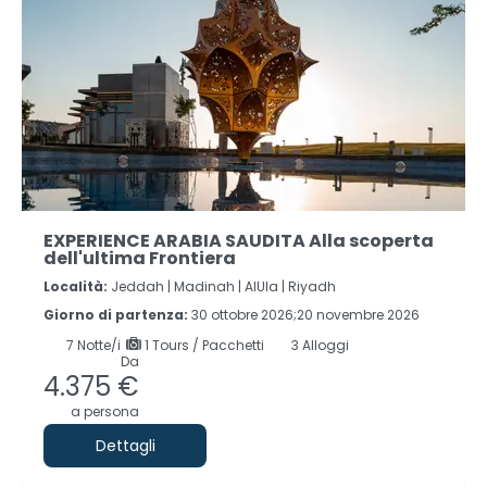
EXPERIENCE ARABIA SAUDITA Alla scoperta
dell'ultima Frontiera
Località:
Jeddah |
Madinah |
AlUla |
Riyadh
Giorno di partenza:
30 ottobre 2026;20 novembre 2026
7
Notte/i
1 Tours / Pacchetti
3 Alloggi
Da
4.375 €
a persona
Dettagli