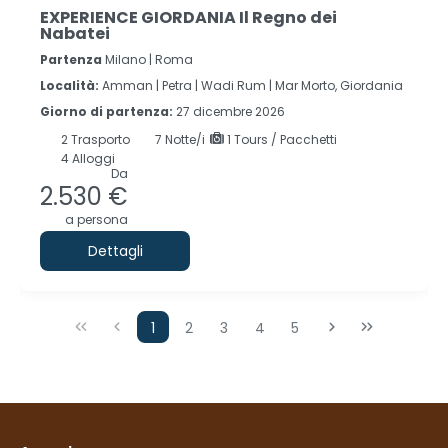
EXPERIENCE GIORDANIA Il Regno dei
Nabatei
Partenza
Milano | Roma
Località:
Amman |
Petra |
Wadi Rum |
Mar Morto, Giordania
Giorno di partenza:
27 dicembre 2026
2
Trasporto
7
Notte/i
1 Tours / Pacchetti
4 Alloggi
Da
2.530 €
a persona
Dettagli
1
2
3
4
5