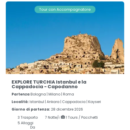
Tour con Accompagnatore
EXPLORE TURCHIA Istanbul e la
Cappadocia - Capodanno
Partenza
Bologna | Milano | Roma
Località:
Istanbul |
Ankara |
Cappadocia |
Kayseri
Giorno di partenza:
28 dicembre 2026
3
Trasporto
7
Notte/i
1 Tours / Pacchetti
5 Alloggi
Da