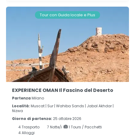
Tour con Guida locale e Plus
EXPERIENCE OMAN Il Fascino del Deserto
Partenza
Milano
Località:
Muscat |
Sur |
Wahiba Sands |
Jabal Akhdar |
Nizwa
Giorno di partenza:
25 ottobre 2026
4
Trasporto
7
Notte/i
1 Tours / Pacchetti
4 Alloggi