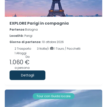
EXPLORE Parigi in compagnia
Partenza
Bologna
Località:
Parigi
Giorno di partenza:
10 ottobre 2026
2
Trasporto
3
Notte/i
1 Tours / Pacchetti
1 Alloggi
Da
1.060 €
a persona
Dettagli
Tour con Guida locale