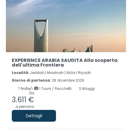
EXPERIENCE ARABIA SAUDITA Alla scoperta
dell'ultima Frontiera
Località:
Jeddah |
Madinah |
AlUla |
Riyadh
Giorno di partenza:
28 dicembre 2026
7
Notte/i
1 Tours / Pacchetti
3 Alloggi
Da
3.611 €
a persona
Dettagli