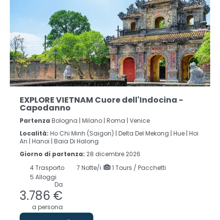
EXPLORE VIETNAM Cuore dell'Indocina -
Capodanno
Partenza
Bologna | Milano | Roma | Venice
Località:
Ho Chi Minh (Saigon) |
Delta Del Mekong |
Hue |
Hoi
An |
Hanoi |
Baia Di Halong
Giorno di partenza:
28 dicembre 2026
4
Trasporto
7
Notte/i
1 Tours / Pacchetti
5 Alloggi
Da
3.786 €
a persona