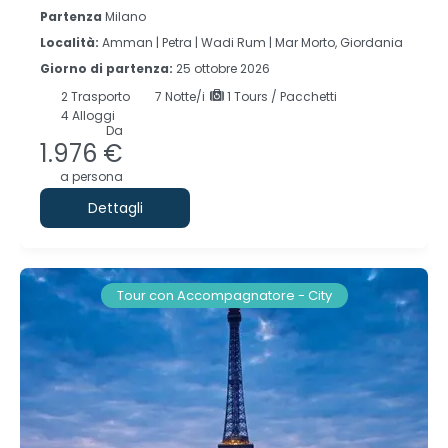
Partenza
Milano
Località:
Amman |
Petra |
Wadi Rum |
Mar Morto, Giordania
Giorno di partenza:
25 ottobre 2026
2
Trasporto
7
Notte/i
1 Tours / Pacchetti
4 Alloggi
Da
1.976 €
a persona
Dettagli
Tour con Accompagnatore - City