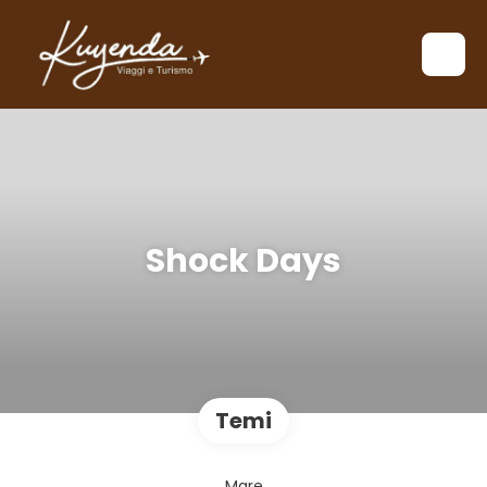
Shock Days
Temi
Mare